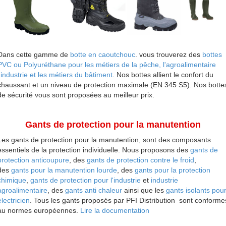
Dans cette gamme de
botte en caoutchouc
. vous trouverez des
bottes
PVC ou Polyuréthane pour les métiers de la pêche, l'agroalimentaire
l'industrie et les métiers du bâtiment
. Nos bottes allient le confort du
chaussant et un niveau de protection maximale (EN 345 S5). Nos botte
de sécurité vous sont proposées au meilleur prix.
Gants de protection pour la manutention
Les gants de protection pour la manutention, sont des composants
essentiels de la protection individuelle. Nous proposons des
gants de
protection anticoupure
, des
gants de protection contre le froid
,
des
gants pour la manutention lourde
, des
gants pour la protection
chimique
,
gants de protection pour l'industrie
et
industrie
agroalimentaire
, des
gants anti chaleur
ainsi que les
gants isolants pou
électricien
. Tous les gants proposés par PFI Distribution sont conforme
au normes européenne
s.
Lire la documentation