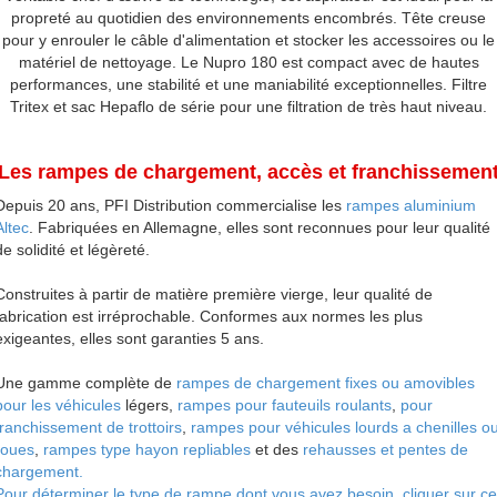
propreté au quotidien des environnements encombrés.
Tête creuse
pour y enrouler le câble d'alimentation et stocker les accessoires ou le
matériel de nettoyage. Le Nupro 180 est compact avec de hautes
performances, une stabilité et une maniabilité exceptionnelles. Filtre
Tritex et sac Hepaflo de série pour une filtration de très haut niveau.
Les rampes de chargement, accès et franchissemen
Depuis 20 ans, PFI Distribution commercialise les
rampes aluminium
Altec
. Fabriquées en Allemagne, elles sont reconnues pour leur qualité
de solidité et légèreté.
Construites à partir de matière première vierge, leur qualité de
fabrication est irréprochable.
Conformes aux normes les plus
exigeantes, elles sont garanties 5 ans.
Une gamme complète de
rampes de chargement fixes ou amovibles
pour les véhicules
légers,
rampes pour fauteuils roulants
,
pour
franchissement de trottoirs
,
rampes pour véhicules lourds a chenilles o
roues
,
rampes type hayon repliables
et des
rehausses et pentes de
chargement.
Pour déterminer le type de rampe dont vous avez besoin, cliquer sur ce