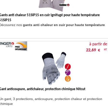
Gants anti chaleur 51SIP15 en cuir ignifugé pour haute température
51SIP15
Découvrez nos
gants anti chaleur en cuir pour haute température
à partir de
22,69 €
HT
Gant anticoupure, antichaleur, protection chimique Nitcut
Un gant, 3 protections, anticoupure, protection chaleur et protection
chimique