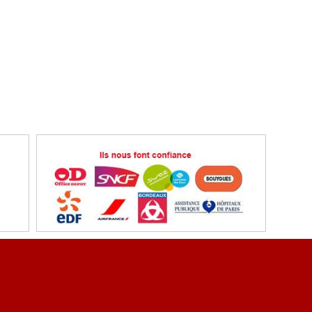
ent sécurisé
Référencez vous
ons légales
Conditions et tarification de transport
ir partenaire - Echange de liens
Plan du site