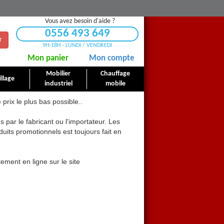
Vous avez besoin d'aide ?
0556 493 649
r
9H-18H - LUNDI / VENDREDI
Mon panier
Mon compte
Mobilier
Chauffage
llage
industriel
mobile
e prix le plus bas possible..
 par le fabricant ou l'importateur. Les
uits promotionnels est toujours fait en
ement en ligne sur le site