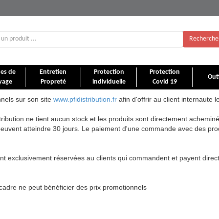
Recherche
es de
Entretien
Protection
Protection
Outi
yage
Propreté
individuelle
Covid 19
nnels sur son site
www.pfidistribution.fr
afin d'offrir au client internaute l
ribution ne tient aucun stock et les produits sont directement acheminés
t peuvent atteindre 30 jours. Le paiement d'une commande avec des prod
ont exclusivement réservées au clients qui commandent et payent direct
dre ne peut bénéficier des prix promotionnels