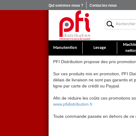
Qui sommes-nous ?
Contactez-nous
Machin
Manutention
Levage
netto
PFI Distribution propose des prix promotio
Sur ces produits mis en promotion, PFI Dist
délais de livraison ne sont pas garantis e
ligne par carte de crédit ou Paypal.
Afin de réduire les coûts ces promotions s
www.pfidistribution.fr
Toute commande passée en dehors de ce ca