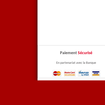
Paiement
Sécurisé
En partenariat avec la Banque
Contactez-nous
Paiem
CNIL
Menti
Vidéos - Les Pubs PFI
Deven