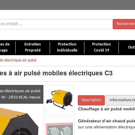
Recherche
es de
Entretien
Protection
Protection
Outi
yage
Propreté
individuelle
Covid 19
e électrique air pulsé
es à air pulsé mobiles électriques C3
s électriques air pulsé
0 W - 2850 KCAL-Heure
Description
Informations t
 électrique C3
Chauffage
à air pulsé
mobil
é mobile C3
fonctionnant exclusivement
Générateur d’air chaud pul
.
sur une alimentation électriqu