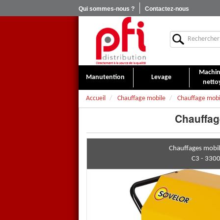
Qui sommes-nous ?
Contactez-nous
Machin
Manutention
Levage
netto
Accueil
Chauffage mobile
Chauffage mobil
Chauffag
Chauffages mobile
C3 - 330
Chauffage
à air pulsé
mobile
Générateur d’air chaud puls
sur une alimentation électrique