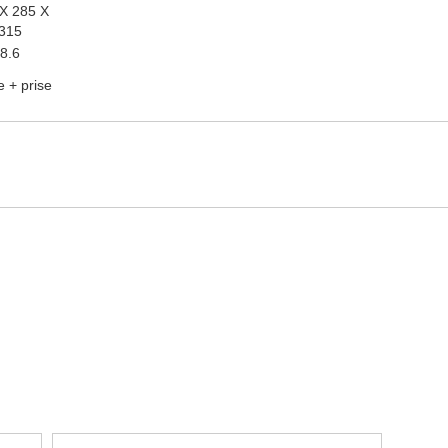
X 285 X
315
8.6
 + prise