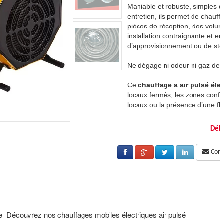
utilisation et ne nécessitant aucun
Maniable et robuste, simples d
er des locaux fermés, des ateliers, des
entretien, ils permet de chauf
es de stockage, des chantiers, sans
pièces de réception, des vol
évitant les difficultés
installation contraignante et en
ckage de carburant.
d’approvisionnement ou de st
ombustion, ils délivre une chaleur saine.
Ne dégage ni odeur ni gaz de 
ctrique C3
peut être utilisé dans les
Ce
chauffage a air pulsé él
nées ou en sous-sol, ainsi que dans les
locaux fermés, les zones conf
amme est indésirable.
locaux ou la présence d’une f
ambiance intégré gère automatiquement
PRATIQUE
: Le thermostat d
Dél
.
le fonctionnement de l’apparei
Cons
èrement intégré afin d’éviter de fausser
ROBUSTE
: Le moteur est ent
ccidentel.
le ventilateur en cas de choc 
es spiralées qui optimisent l’échange de
PERFORMANT
: Les résistan
r des températures de soufflage très
chaleur et permettent d’obten
ofessionnel
de qualité.
élevées pour un
chauffage p
ce Découvrez nos chauffages mobiles électriques air pulsé