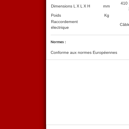
410 
Dimensions L X L X H
mm
Poids
Kg
Raccordement
Câble
électrique
Normes :
Conforme aux normes Européennes