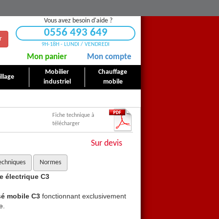
Vous avez besoin d'aide ?
0556 493 649
r
9H-18H - LUNDI / VENDREDI
Mon panier
Mon compte
Mobilier
Chauffage
llage
industriel
mobile
Fiche technique à
télécharger
Sur devis
echniques
Normes
e électrique C3
Chauffage
à air pulsé
mobi
sé mobile C3
fonctionnant exclusivement
Générateur d’air chaud pu
e.
sur une alimentation électriq