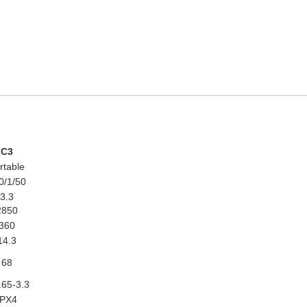
C3
rtable
0/1/50
3.3
2850
360
14.3
68
.65-3.3
IPX4