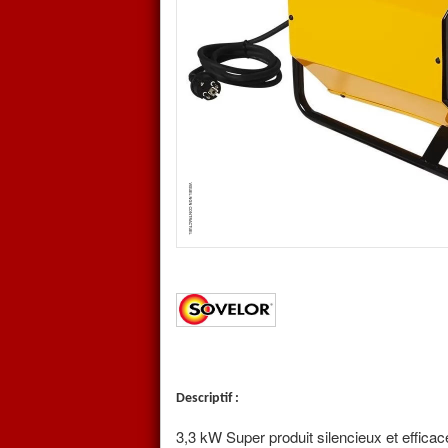
Maniable et robuste, simples d’
entretien, ils permet de chauff
pièces de réception, des volum
installation contraignante et en 
d’approvisionnement ou de sto
Ne dégage ni odeur ni gaz de c
Ce
chauffage a air pulsé éle
locaux fermés, les zones confi
locaux ou la présence d’une fl
PRATIQUE
: Le thermostat d’
le fonctionnement de l’appareil
ROBUSTE
: Le moteur est enti
le ventilateur en cas de choc a
PERFORMANT
: Les résistanc
chaleur et permettent d’obteni
Descriptif :
élevées pour un
chauffage pr
3,3 kW Super produit silencieux et effica