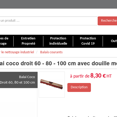
Recherche
es de
Entretien
Protection
Protection
Outi
yage
Propreté
individuelle
Covid 19
 le nettoyage industriel
Balais courants
ai coco droit 60 - 80 - 100 cm avec douille m
8,30 €
à partir de
HT
Balai Coco
Droit 60, 80 et 100 cm
Description