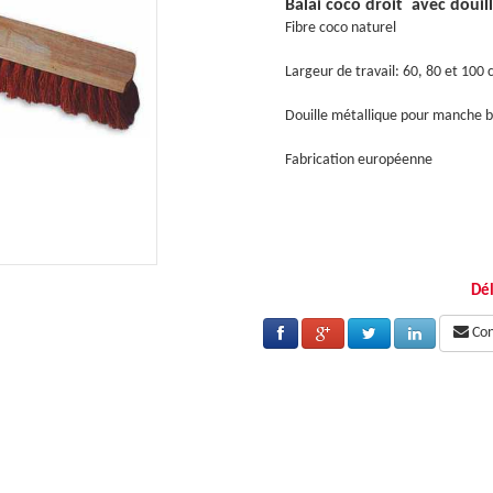
e metal
Balai coco droit avec douil
Fibre coco naturel
m
Largeur de travail: 60, 80 et 100
is
Douille métallique pour manche b
Fabrication européenne
Dél
Cons