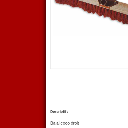
Balai coco droit avec douill
Fibre coco naturel
Largeur de travail: 60, 80 et 100 c
Douille métallique pour manche bo
Fabrication européenne
Descriptif :
Balai coco droit