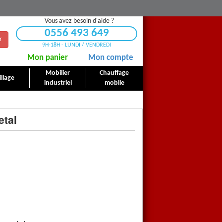
Vous avez besoin d'aide ?
0556 493 649
r
9H-18H - LUNDI / VENDREDI
Mon panier
Mon compte
Mobilier
Chauffage
llage
industriel
mobile
etal