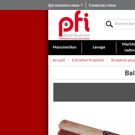
Qui sommes-nous ?
Contactez-nous
Machin
Manutention
Levage
netto
Accueil
Entretien Propreté
Brosserie pour
Bal