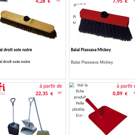
4,28 €
7,95 €
HT
ai droit soie noire
Balai Piassava Mickey
ai droit soie noire
Balai Piassava Mickey
à partir de
à partir 
22,35 €
0,89 €
HT