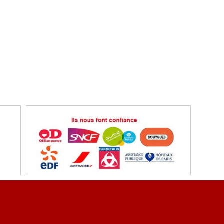
ent sécurisé
Référencez vous
ons légales
Conditions et tarification de transport