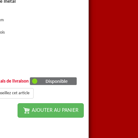
le metal
Balai coco droit avec doui
Fibre coco naturel
 cm
Largeur de travail: 60, 80 et 10
ois
Douille métallique pour manche 
Fabrication européenne
ais de livraison
eillez cet article
AJOUTER AU PANIER