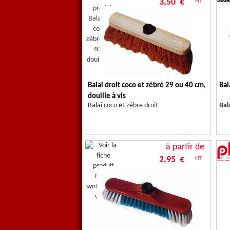
3,50 €
HT
Balai droit coco et zébré 29 ou 40 cm,
Bal
douille à vis
Balai coco et zébre droit
Bal
à partir de
2,95 €
HT