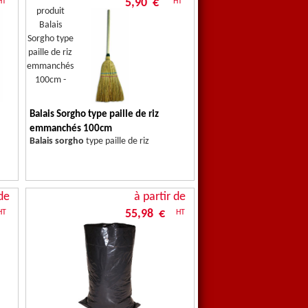
5,90 €
HT
HT
Balais Sorgho type paille de riz
emmanchés 100cm
Balais sorgho
type paille de riz
de
à partir de
55,98 €
HT
HT