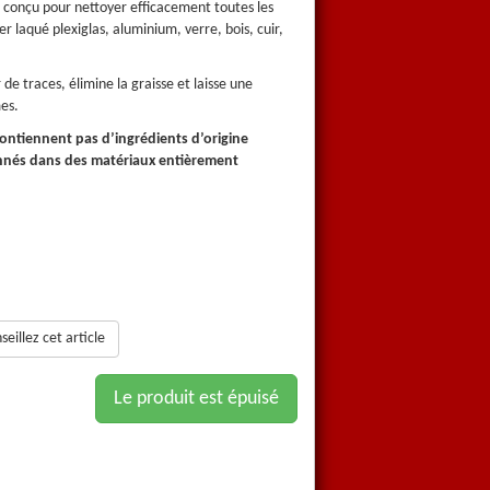
conçu pour nettoyer efficacement toutes les
C'est est un
produit multi usag
ier laqué plexiglas, aluminium, verre, bois, cuir,
surfaces: stratifié, émail, inox, 
chromes.
de traces, élimine la graisse et laisse une
Nettoie en profondeur sans laisse
es.
agréable odeur naturelle d’agr
ontiennent pas d’ingrédients d’origine
Les produits PRO NEO-VERT ne 
nnés dans des matériaux entièrement
pétrochimique et sont conditi
recyclables.
eillez cet article
Le produit est épuisé