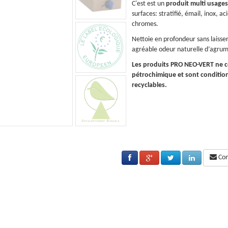
onçu pour nettoyer efficacement toutes les
C'est est un
produit multi usages
er laqué plexiglas, aluminium, verre, bois, cuir,
surfaces: stratifié, émail, inox, ac
chromes.
e traces, élimine la graisse et laisse une
Nettoie en profondeur sans laisser 
s.
agréable odeur naturelle d’agrum
tiennent pas d’ingrédients d’origine
Les produits PRO NEO-VERT ne c
nés dans des matériaux entièrement
pétrochimique et sont conditio
recyclables.
Cons