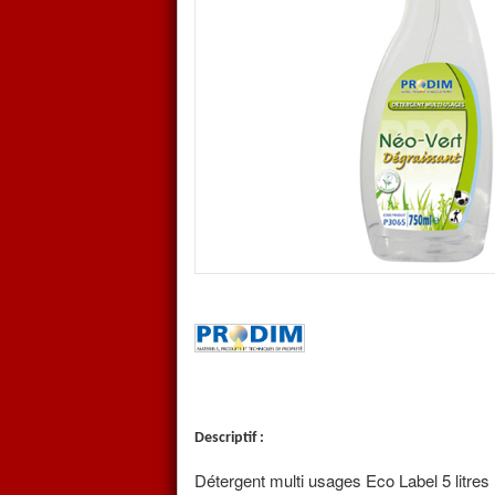
C'est est un
produit multi usages
c
surfaces: stratifié, émail, inox, aci
chromes.
Nettoie en profondeur sans laisser d
agréable odeur naturelle d’agrume
Les produits PRO NEO-VERT ne con
pétrochimique et sont condition
recyclables.
Descriptif :
Détergent multi usages Eco Label 5 litres