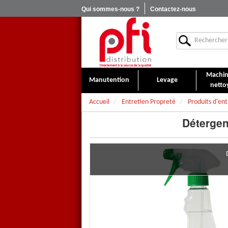
Qui sommes-nous ?
Contactez-nous
Machin
Manutention
Levage
netto
Accueil
Entretien Propreté
Produits d'ent
Détergen
Détergent PRO NEO-VERT dég