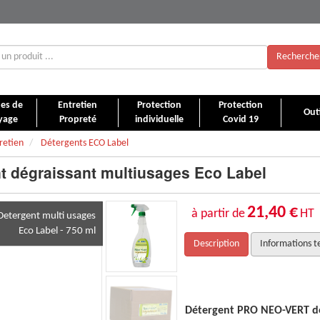
Recherche
es de
Entretien
Protection
Protection
Outi
yage
Propreté
individuelle
Covid 19
retien
Détergents ECO Label
t dégraissant multiusages Eco Label
21,40 €
à partir de
HT
Detergent multi usages
Eco Label - 750 ml
Description
Informations t
raissant multi-usages.
Détergent PRO NEO-VERT dé