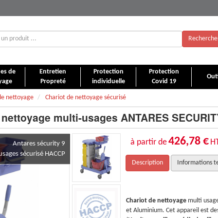
Recherche
es de
Entretien
Protection
Protection
Outi
yage
Propreté
individuelle
Covid 19
de nettoyage
Chariot de nettoyage sécurisé
e nettoyage multi-usages ANTARES SECURI
426,78 €
à partir de
H
Antares sécurity 9
iusages sécurisé HACCP
Description
Informations t
s
de sécurité
fabriqué en Polypropylène, ABS
Chariot de nettoyage
multi usag
iné aux endroits qui doivent être sécurisés
et Aluminium. Cet appareil est des