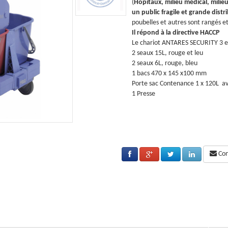
agroalimentaire et collectivités accueillant
(
Hopitaux, milieu médical, milieu
bution
). Tous les produits, les déchets de
un public fragile et grande distr
 protégés par des carénages extérieurs.
poubelles et autres sont rangés e
Il répond à la directive HACCP
t composé de:
Le chariot ANTARES SECURITY 3 e
2 seaux 15L, rouge et leu
2 seaux 6L, rouge, bleu
1 bacs 470 x 145 x100 mm
c couvercle
Porte sac Contenance 1 x 120L a
1 Presse
Cons