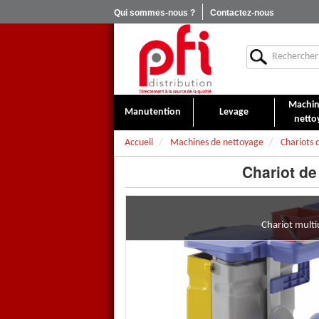
Qui sommes-nous ?
Contactez-nous
Machin
Manutention
Levage
netto
Accueil
Machines de nettoyage
Chariots 
Chariot d
Chariot mult
Chariot de nettoyage
multi usage
et Aluminium. Cet appareil est dest