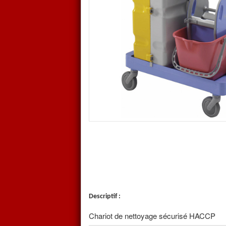
(
Hopitaux, milieu médical, milieu 
un public fragile et grande distri
poubelles et autres sont rangés et
Il répond à la directive HACCP
Le chariot ANTARES SECURITY 3 es
2 seaux 15L, rouge et leu
2 seaux 6L, rouge, bleu
1 bacs 470 x 145 x100 mm
Porte sac Contenance 1 x 120L ave
1 Presse
Descriptif :
Chariot de nettoyage sécurisé HACCP