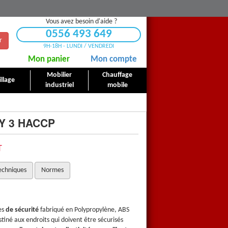
Vous avez besoin d'aide ?
0556 493 649
r
9H-18H - LUNDI / VENDREDI
Mon panier
Mon compte
Mobilier
Chauffage
llage
industriel
mobile
TY 3 HACCP
T
echniques
Normes
es
de sécurité
fabriqué en Polypropylène, ABS
Chariot de nettoyage
multi usa
tiné aux endroits qui doivent être sécurisés
et Aluminium. Cet appareil est d