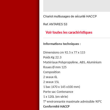
Chariot multiusages de sécurité HACCP
Ref. ANTARES S3
Voir toutes les caractéristiques
Informations techniques :
Dimensions cm 92.5 x 77 x 115
Poids Kg 22.3
Matériaux Polypropylène, ABS, Aluminium
Roues Ø mm 125
Composition
2 seaux 6L
2 seaux 15L
1 bac (470 x 145 x100 mm)
Porte sac Contenance
1 x 120L (en série)
T° environnante maximale admissible 90°C
Conformité HACCP