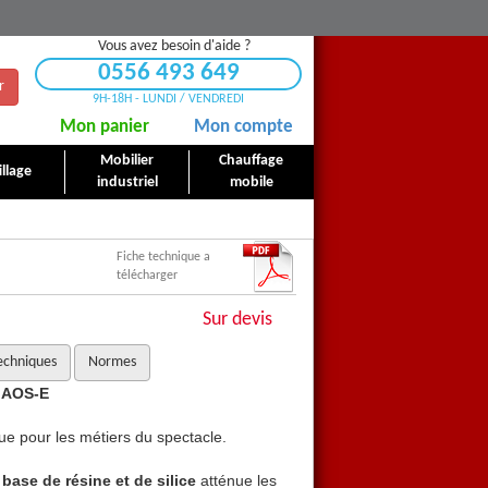
Vous avez besoin d'aide ?
0556 493 649
r
9H-18H - LUNDI / VENDREDI
Mon panier
Mon compte
Mobilier
Chauffage
llage
industriel
mobile
Fiche technique a
télécharger
Sur devis
echniques
Normes
 AOS-E
Rampe de chargement typ
ue pour les métiers du spectacle.
Rampe de chargement
con
base de résine et de silice
atténue les
Un revêtement spécifique à