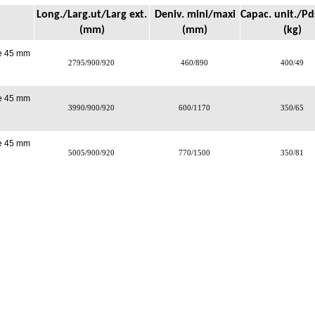
Long./Larg.ut/Larg ext.
Deniv. mini/maxi
Capac. unit./Pd
(mm)
(mm)
(kg)
e 45 mm
2795/900/920
460/890
400/49
e 45 mm
3990/900/920
600/1170
350/65
e 45 mm
5005/900/920
770/1500
350/81