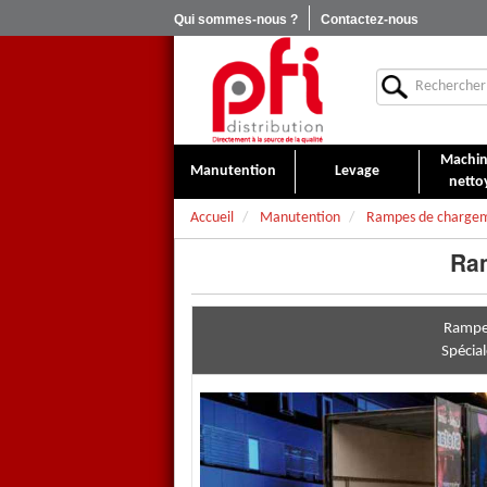
Qui sommes-nous ?
Contactez-nous
Machin
Manutention
Levage
netto
Accueil
Manutention
Rampes de charge
Ra
Rampe
Spécial
Rampe de chargement type 
Rampe de chargement
conçue
Un revêtement spécifique à b