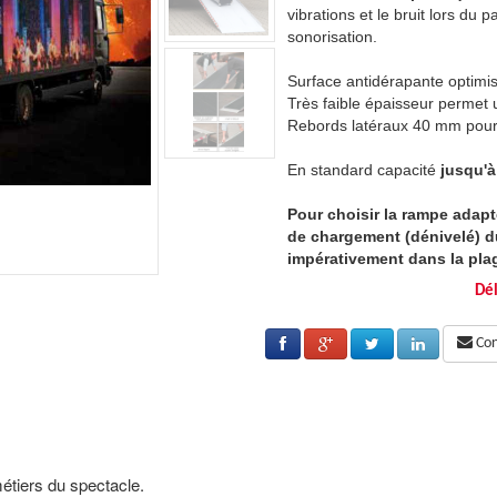
assage des flight cases et du matériel de
vibrations et le bruit lors du 
sonorisation.
 atténuant les vibrations et le bruit.
Surface antidérapante optimisé
un rangement aisé.
Très faible épaisseur permet
n meilleur guidage.
Rebords latéraux 40 mm pour 
400 kg/unité.
En standard capacité
jusqu'à
, il faut mesurer la hauteur de seuil
Pour choisir la rampe adapté
véhicule. Celle-ci doit être comprise
de chargement (dénivelé) du
ge de fonctionnement indiquée dans
impérativement dans la pl
t maxi.
les colonnes dénivelé mini 
Dél
te de la hauteur des rebords afin
Il faut également tenir com
Cons
 de la montée et en partie haute au
d'éviter les frottements lor
niveau de l'appui.
tiers du spectacle.