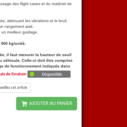
passage des flight cases et du matériel de
vibrations et le bruit lors du
sonorisation.
e, atténuant les vibrations et le bruit.
Surface antidérapante optimis
 un rangement aisé.
Très faible épaisseur perme
un meilleur guidage.
Rebords latéraux 40 mm pour
 400 kg/unité.
En standard capacité
jusqu'
e, il faut mesurer la hauteur de seuil
Pour choisir la rampe adapt
 véhicule. Celle-ci doit être comprise
de chargement (dénivelé) d
age de fonctionnement indiquée dans
impérativement dans la p
et maxi.
les colonnes dénivelé mini
ais de livraison
pte de la hauteur des rebords afin
Il faut également tenir co
eillez cet article
s de la montée et en partie haute au
d'éviter les frottements lo
niveau de l'appui.
AJOUTER AU PANIER