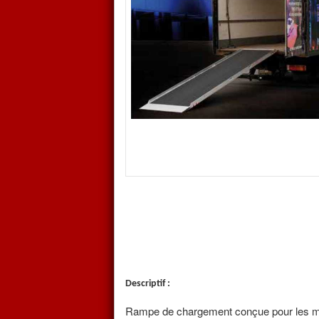
vibrations et le bruit lors du p
sonorisation.
Surface antidérapante optimisée,
Très faible épaisseur permet 
Rebords latéraux 40 mm pour u
En standard capacité
jusqu'à 
Pour choisir la rampe adaptée
de chargement (dénivelé) du 
impérativement dans la pla
les colonnes dénivelé mini e
Il faut également tenir comp
d'éviter les frottements lors
niveau de l'appui.
Descriptif :
Rampe de chargement conçue pour les mé