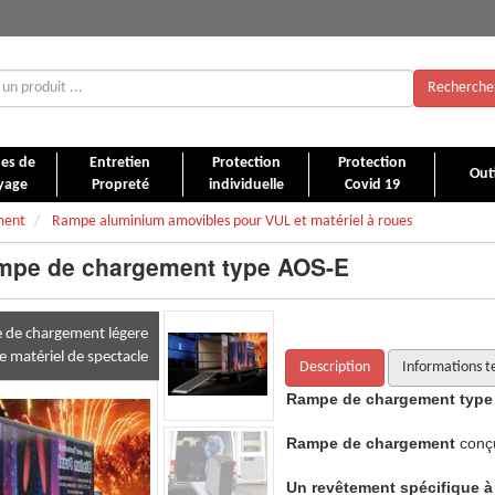
Recherche
es de
Entretien
Protection
Protection
Outi
yage
Propreté
individuelle
Covid 19
ment
Rampe aluminium amovibles pour VUL et matériel à roues
mpe de chargement type AOS-E
 de chargement légere
e matériel de spectacle
Description
Informations t
AOS-E
Rampe de chargement type
 pour les métiers du spectacle.
Rampe de chargement
conç
ase de résine et de silice
atténue les
Un revêtement spécifique à 