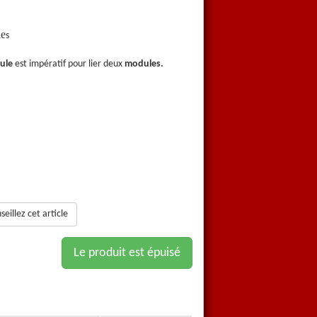
le
Pièces d'assemblage de mod
s
ule
est impératif pour lier deux
modules.
Cette pièce d'assemblage de
mo
eillez cet article
Le produit est épuisé