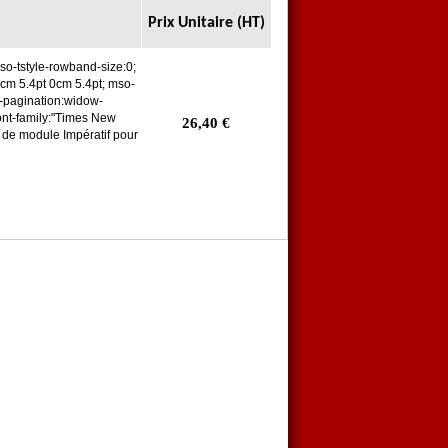
Prix Unitaire (HT)
so-tstyle-rowband-size:0;
0cm 5.4pt 0cm 5.4pt; mso-
o-pagination:widow-
-font-family:"Times New
26,40
€
 de module Impératif pour