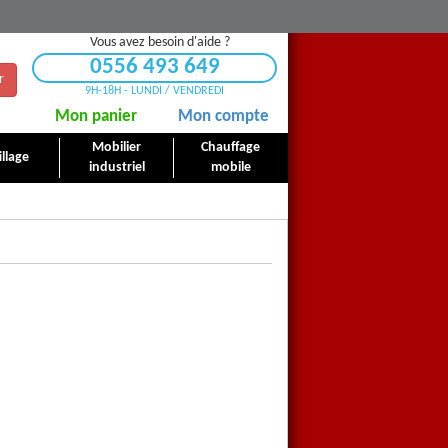
Vous avez besoin d'aide ?
0556 493 649
r
9H-18H - LUNDI / VENDREDI
Mon panier
Mon compte
Mobilier
Chauffage
llage
industriel
mobile