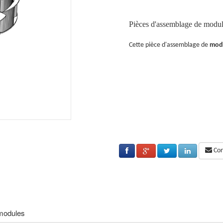
e
Pièces d'assemblage de modu
s
le
est impératif pour lier deux
modules.
Cette pièce d'assemblage de
mod
Cons
modules