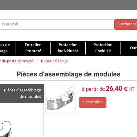
Recherche
es de
Entretien
Protection
Protection
Outi
yage
Propreté
individuelle
Covid 19
du poste de travail
Bureau d'accueil
Pièces d'assemblage de modules
26,40 €
à partir de
HT
Pièces d'assemblage
de modules
Description