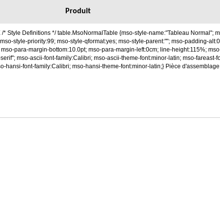
Produit
* Style Definitions */ table.MsoNormalTable {mso-style-name:"Tableau Normal"; m
mso-style-priority:99; mso-style-qformat:yes; mso-style-parent:""; mso-padding-alt:
 mso-para-margin-bottom:10.0pt; mso-para-margin-left:0cm; line-height:115%; ms
s-serif"; mso-ascii-font-family:Calibri; mso-ascii-theme-font:minor-latin; mso-fareast
-hansi-font-family:Calibri; mso-hansi-theme-font:minor-latin;} Pièce d'assemblage