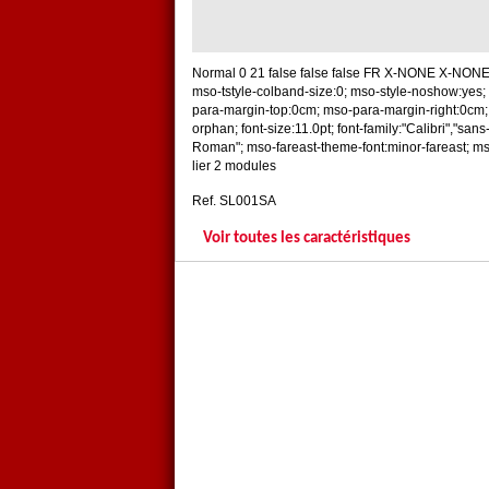
Normal 0 21 false false false FR X-NONE X-NONE /
mso-tstyle-colband-size:0; mso-style-noshow:yes; 
para-margin-top:0cm; mso-para-margin-right:0cm;
orphan; font-size:11.0pt; font-family:"Calibri","san
Roman"; mso-fareast-theme-font:minor-fareast; mso
lier 2 modules
Ref. SL001SA
Voir toutes les caractéristiques