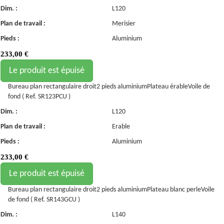
Dim. :
L120
Plan de travail :
Merisier
Pieds :
Aluminium
233,00
€
Le produit est épuisé
Bureau plan rectangulaire droit2 pieds aluminiumPlateau érableVoile de
fond ( Ref. SR123PCU )
Dim. :
L120
Plan de travail :
Erable
Pieds :
Aluminium
233,00
€
Le produit est épuisé
Bureau plan rectangulaire droit2 pieds aluminiumPlateau blanc perleVoile
de fond ( Ref. SR143GCU )
Dim. :
L140