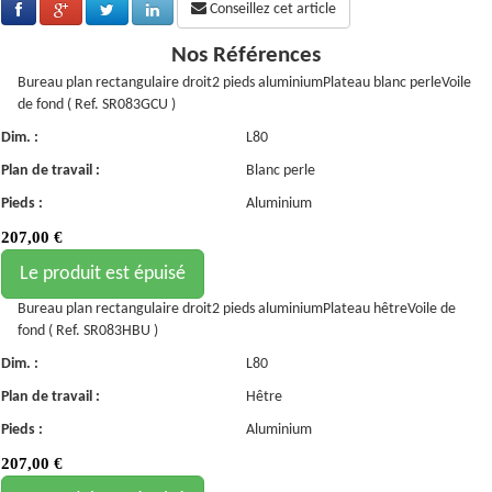
Conseillez cet article
Nos Références
Bureau plan rectangulaire droit2 pieds aluminiumPlateau blanc perleVoile
de fond ( Ref. SR083GCU )
Dim. :
L80
Plan de travail :
Blanc perle
Pieds :
Aluminium
207,00
€
Le produit est épuisé
Bureau plan rectangulaire droit2 pieds aluminiumPlateau hêtreVoile de
fond ( Ref. SR083HBU )
Dim. :
L80
Plan de travail :
Hêtre
Pieds :
Aluminium
207,00
€