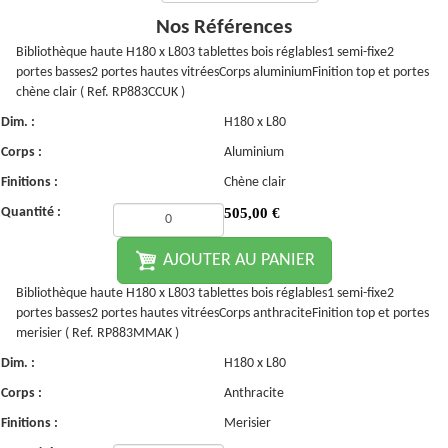
Nos Références
Bibliothèque haute H180 x L803 tablettes bois réglables1 semi-fixe2
portes basses2 portes hautes vitréesCorps aluminiumFinition top et portes
chène clair ( Ref. RP883CCUK )
Dim. :
H180 x L80
Corps :
Aluminium
Finitions :
Chène clair
Quantité :
505,00
€
AJOUTER AU PANIER
Bibliothèque haute H180 x L803 tablettes bois réglables1 semi-fixe2
portes basses2 portes hautes vitréesCorps anthraciteFinition top et portes
merisier ( Ref. RP883MMAK )
Dim. :
H180 x L80
Corps :
Anthracite
Finitions :
Merisier