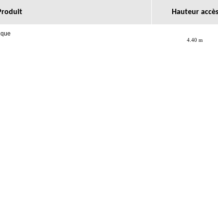
Produit
Hauteur accè
pique
4.40 m