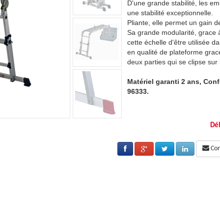
ases s'élargissent au sol et garantissent
D'une grande stabilité, les em
une stabilité exceptionnelle.
 place pour le transport et le rangement.
Pliante, elle permet un gain d
 son systême télescopique, permet à
Sa grande modularité, grace 
ns les escaliers (rattrapage de niveau) ou
cette échelle d'être utilisée d
 à un plancher acier antidérapant en
en qualité de plateforme grac
les échelons centraux.
deux parties qui se clipse sur
orme à la norme EN 131 et décret
Matériel garanti 2 ans, Con
96333.
Dél
Cons