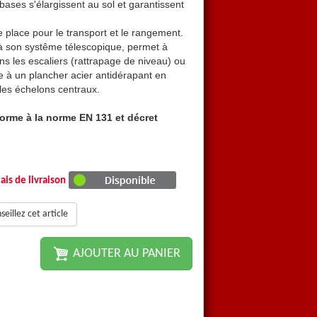
bases s'élargissent au sol et garantissent
D'une grande stabilité, les e
une stabilité exceptionnelle.
e place pour le transport et le rangement.
Pliante, elle permet un gain 
à son systême télescopique, permet à
Sa grande modularité, grace
ans les escaliers (rattrapage de niveau) ou
cette échelle d'être utilisée
e à un plancher acier antidérapant en
en qualité de plateforme gra
 les échelons centraux.
deux parties qui se clipse su
forme à la norme EN 131 et décret
Matériel garanti 2 ans, Co
96333.
ais de livraison
eillez cet article
AJOUTER AU PANIER