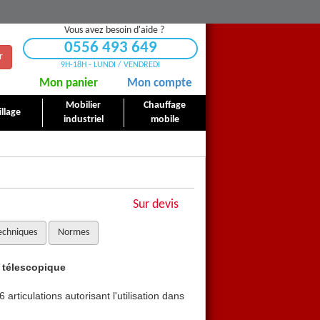
Vous avez besoin d'aide ?
0556 493 649
r
9H-18H - LUNDI / VENDREDI
Mon panier
Mon compte
Mobilier
Chauffage
llage
industriel
mobile
Sur devis
echniques
Normes
s télescopique
Echelles pliantes articulé
articulations autorisant l'utilisation dans
Systême multi-positions avec 6
plusieurs positions.