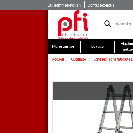
Qui sommes-nous ?
Contactez-nous
Machin
Manutention
Levage
netto
Accueil
Outillage
Echelles, échafaudages
Echelles pliantes articulées
Systême multi-positions avec 6 a
plusieurs positions.