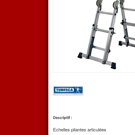
D'une grande stabilité, les emb
une stabilité exceptionnelle.
Pliante, elle permet un gain de
Sa grande modularité, grace à
cette échelle d'être utilisée da
en qualité de plateforme grace
deux parties qui se clipse sur 
Matériel garanti 2 ans, Conf
96333.
Descriptif :
Echelles pliantes articulées