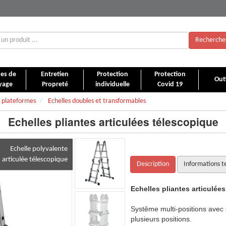
Recherche
es de
Entretien
Protection
Protection
Outi
yage
Propreté
individuelle
Covid 19
, plateformes
Echelles doubles et transformables
Echelles pliantes articulées télescopique
Echelle polyvalente
articulée télescopique
Description
Informations t
 télescopique
Echelles pliantes articulée
rticulations autorisant l'utilisation dans
Systême multi-positions avec 6 
plusieurs positions.