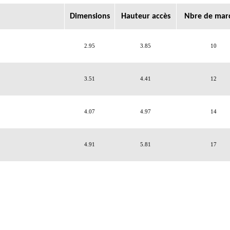
Dimensions
Hauteur accès
Nbre de mar
2.95
3.85
10
3.51
4.41
12
4.07
4.97
14
4.91
5.81
17