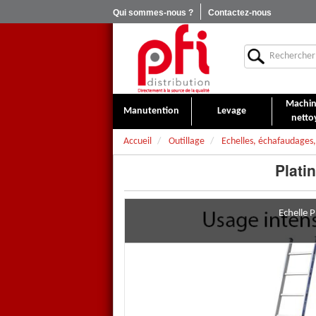
Qui sommes-nous ?
Contactez-nous
Machin
Manutention
Levage
netto
Accueil
Outillage
Echelles, échafaudages
Plati
Echelle 
Echelle Platinium simple éva
L'échelle Platinium simple éva
10 à 17 échelons pour atteindr