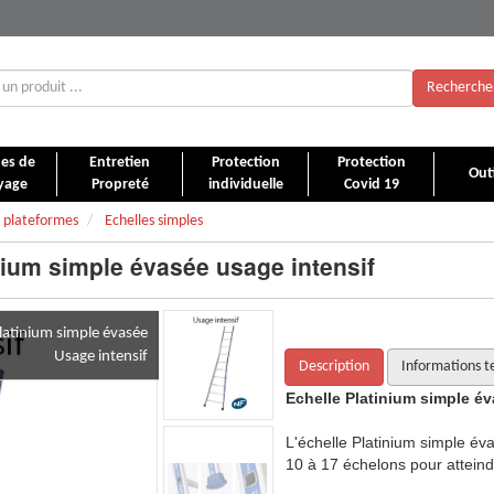
Recherche
es de
Entretien
Protection
Protection
Outi
yage
Propreté
individuelle
Covid 19
, plateformes
Echelles simples
nium simple évasée usage intensif
Platinium simple évasée
Usage intensif
Description
Informations t
sée usage intensif
Echelle Platinium simple év
sée tout en aluminium est disponible de
L'échelle Platinium simple év
e jusqu'à 5,81 mètres de hauteur.
10 à 17 échelons pour atteind