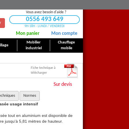
Vous avez besoin d'aide ?
0556 493 649
r
9H-18H - LUNDI / VENDREDI
Mon panier
Mon compte
Mobilier
Chauffage
llage
industriel
mobile
Fiche technique à
télécharger
Sur devis
echniques
Normes
asée usage intensif
Echelle Platinium simple é
asée tout en aluminium est disponible de
L'échelle Platinium simple é
re jusqu'à 5,81 mètres de hauteur.
10 à 17 échelons pour attein