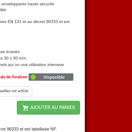
 enveloppants haute sécurité
Sa base évasée et ses sabot
lité.
garantissent une parfaite stab
mes EN 131 et au décret 96333 et est
Cette échelle répond aux no
labellisée NF.
Ses points forts :
Simple et légère
ase évasée.
Grande stabilité grâce à sa 
ons 30 x 30 mm.
Profils renforcés avec éche
ls qui on une utilisation intensive
Réservée pour les professionn
Garantie 5 ans
ais de livraison
eillez cet article
AJOUTER AU PANIER
et 96333 et est labellisée NF.