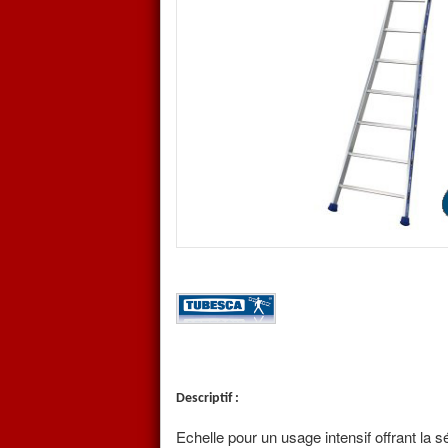
Sa base évasée et ses sabots 
garantissent une parfaite stabil
Cette échelle répond aux norm
labellisée NF.
Ses points forts :
Simple et légère
Grande stabilité grâce à sa ba
Profils renforcés avec échelo
Réservée pour les professionnel
Garantie 5 ans
Descriptif :
Echelle pour un usage intensif offrant la