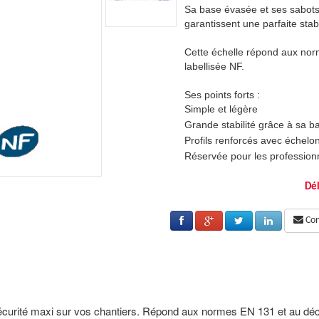
enveloppants haute sécurité
Sa base évasée et ses sabots
ité.
garantissent une parfaite stabi
es EN 131 et au décret 96333 et est
Cette échelle répond aux nor
labellisée NF.
Ses points forts :
Simple et légère
se évasée.
Grande stabilité grâce à sa b
ns 30 x 30 mm.
Profils renforcés avec échel
s qui on une utilisation intensive
Réservée pour les professionne
Garantie 5 ans
Dél
Cons
 sécurité maxi sur vos chantiers. Répond aux normes EN 131 et au décr