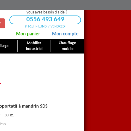
Vous avez besoin d'aide ?
0556 493 649
r
9H-18H - LUNDI / VENDREDI
Mon panier
Mon compte
Mobilier
Chauffage
llage
industriel
mobile
T
roportatif à mandrin SDS
Perforateur burineur elec
 – 50Hz.
Puissance moteur : 1500W – 23
r/mn
Vitesse de rotation : 340 à 780 