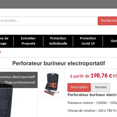
Recherche
es de
Entretien
Protection
Protection
Outi
yage
Propreté
individuelle
Covid 19
f
Perforateur burineur electroportatif
198,76 €
à partir de
H
urineur électroportatif
Outillage professionnel
Description
Normes
oportatif à mandrin SDS
Perforateur burineur elect
– 50Hz.
Puissance moteur : 1500W – 230V
/mn
Vitesse de rotation : 340 à 780 T