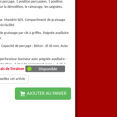
n perçage, 1 position percussion, 1 position
Interrupteur à gâchette, 1 positi
r la démolition, le rainurage, les saignées,
burinage avec stop de rotation po
etc.
esse. Mandrin SDS. Compartiment de graissage
Variateur électronique de la vi
ès facilité
du piston sur le dessus pour un ac
 graissage par clé à griffes. Poignée auxiliaire
Déverrouillage du compartiment d
r.
réglable avec butée de profonde
. Capacité de perçage : Béton : Ø 36 mm, Acier
Cordon électrique 2,00 m enviro
: Ø 13 mm, Bois : Ø 40 mm
 perforateur-burineur avec poignée auxiliaire -
Coffret valisette comprenant : - 
otection - 1 étui de rangement avec ; - 1 clé à
1 pot de graisse - 1 coupelle de 
ais de livraison
e de tungstène Ø 8, 10, 12 mm - 1 burin plat et 1
griffes - 3 forets béton en carbu
ur
pointerolle - 1 butée de profond
eillez cet article
Garanti 1 an
AJOUTER AU PANIER