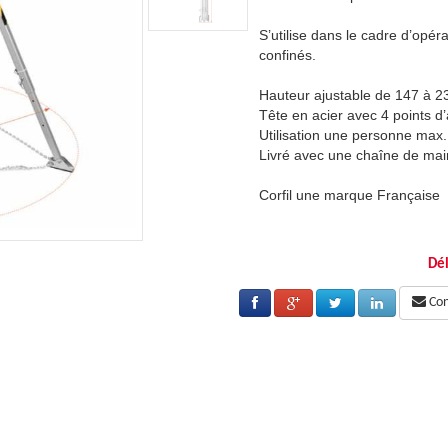
ations dans des espaces verticaux
S’utilise dans le cadre d’opé
confinés.
0 cm.
Hauteur ajustable de 147 à 2
ancrage.
Tête en acier avec 4 points d
Utilisation une personne max.
ien pour sécuriser les pieds.
Livré avec une chaîne de main
Corfil une marque Française
Dél
Cons