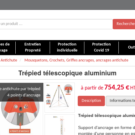
Recherche
es de
Entretien
Protection
Protection
Outi
yage
Propreté
individuelle
Covid 19
 Antichute
Mousquetons, Crochets, Griffes ancrages, ancrages antichute
Trépied télescopique aluminium
754,25 €
à partir de
H
 antichute par trépied
4 points d'ancrage
Description
Informations t
nium
Trépied télescopique alum
trépied pour assurer la descente et la
Support d'ancrage en forme de
aces confinés.
montée d'une personne en es