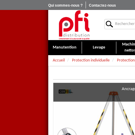
Qui sommes-nous ?
Contactez-nous
Machin
Manutention
Levage
netto
Accueil
Protection individuelle
Protection
Ancrage
Trépied télescopique alumi
Support d'ancrage en forme de 
montée d'une personne en esp