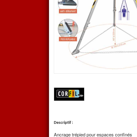
S’utilise dans le cadre d’opér
confinés.
Hauteur ajustable de 147 à 23
Tête en acier avec 4 points d’
Utilisation une personne max.
Livré avec une chaîne de maint
Corfil une marque Française
Descriptif :
Ancrage trépied pour espaces confinés