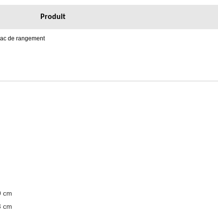
Produit
sac de rangement
0 cm
3 cm