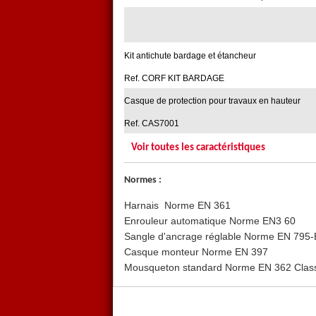
En fonction des
risques de c
matériels préconisés protègen
et sont spécialement conçus p
en position de chute possible (
Kit antichute bardage et étancheur
Une gamme d'ancrages spécifi
Ref. CORF KIT BARDAGE
Singer Safety les spécialist
Casque de protection pour travaux en hauteur
Ref. CAS7001
Voir toutes les caractéristiques
Normes :
Harnais Norme EN 361
Enrouleur automatique Norme EN3 60
Sangle d'ancrage réglable Norme EN 795-
Casque monteur Norme EN 397
Mousqueton standard Norme EN 362 Clas