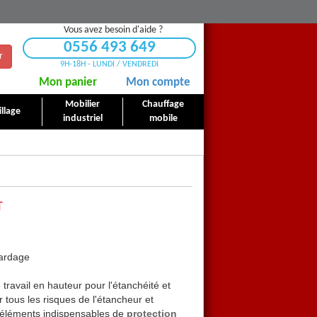
Vous avez besoin d'aide ?
0556 493 649
r
9H-18H - LUNDI / VENDREDI
Mon panier
Mon compte
Mobilier
Chauffage
llage
industriel
mobile
T
bardage
Kit antichute
étanchéité et
travail en hauteur pour l'étanchéité et
Kit antichute
complet pour le
 tous les risques de l'étancheur et
bardage permettant de couvri
 éléments indispensables de
protection
bardeur. Ce kit comporte de