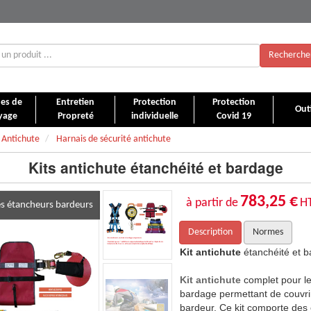
Recherche
es de
Entretien
Protection
Protection
Outi
yage
Propreté
individuelle
Covid 19
 Antichute
Harnais de sécurité antichute
Kits antichute étanchéité et bardage
783,25 €
à partir de
H
les étancheurs bardeurs
Description
Normes
ardage
Kit antichute
étanchéité et 
ravail en hauteur pour l'étanchéité et
Kit antichute
complet pour le 
tous les risques de l'étancheur et
bardage permettant de couvrir
éléments indispensables de
protection
bardeur. Ce kit comporte des