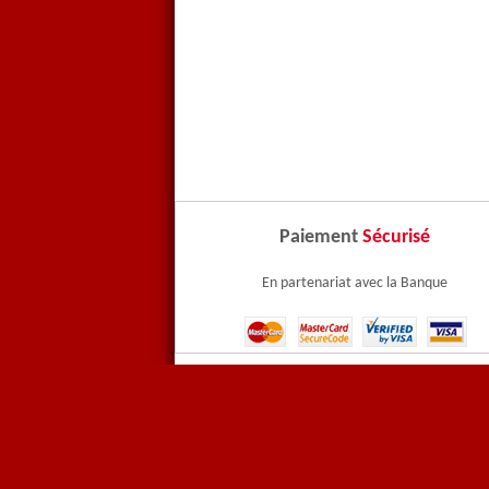
Paiement
Sécurisé
En partenariat avec la Banque
Contactez-nous
Paiem
CNIL
Menti
Vidéos - Les Pubs PFI
Deven