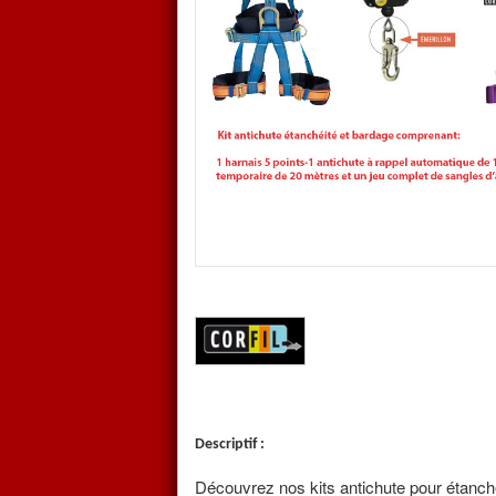
antichute
pour ce métier.
Ce
Kit antichute
inclut
:
1 Harnais antichute 5 poinyts
1 Enrouleur à câble de 10 mèt
2 mousquetons standard
1 jeu de 6 sangles d'ancrage
1 Sac de transport
En option:
1 casque ABS de monteur équi
L'étancheur
, toujours en poin
des
EPI
pour des
travaux
de c
Descriptif :
de protections périphériques (ga
Découvrez nos kits antichute pour étanch