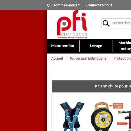
Qui sommes-nous ?
Contactez-nous
Machin
Manutention
Levage
netto
Accueil
Protection individuelle
Protection
Kit anti chute pour 
Kit antichute
étanchéité et b
Kit antichute
complet pour le t
bardage permettant de couvrir 
bardeur. Ce kit comporte des 