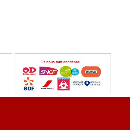
ent sécurisé
Référencez vous
ons légales
Conditions et tarification de transport
ir partenaire - Echange de liens
Plan du site