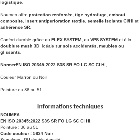
logistique
.
Noumea offre
protection renforcée
,
tige hydrofuge
,
embout
composite
,
insert antiperforation textile
,
semelle isolante CI/HI
et
adhérence SR
.
Confort durable grâce au
FLEX SYSTEM
, au
VPS SYSTEM
et à la
doublure mesh 3D
. Idéale sur
sols accidentés, meubles ou
glissants
.
NormerEN ISO 20345:2022 S3S SR FO LG SC CI HI
,
Couleur Marron ou Noir
Pointure du 36 au 51
Informations techniques
NOUMEA
EN ISO 20345:2022 S3S SR FO LG SC CI HI
,
Pointure : 36 au 51
Code couleur : 583
4 Noir
Semelage : PU double densité