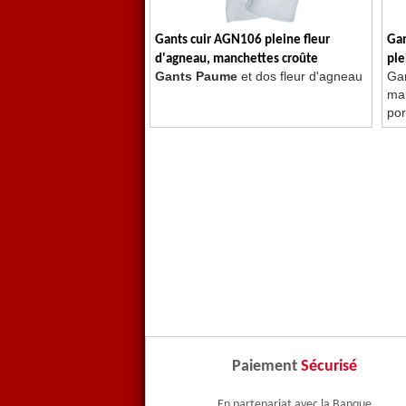
Gants cuir AGN106 pleine fleur
Gan
d'agneau, manchettes croûte
ple
Gants Paume
et dos fleur d'agneau
Gan
int
man
por
Paiement
Sécurisé
En partenariat avec la Banque