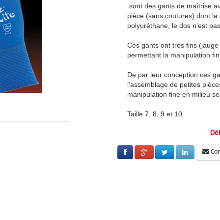
c un support polyamide tricoté d'une
sont des gants de maîtrise av
paume et les doigts sont enduits de
pièce (sans coutures) dont la
enduit pour aérer la main.
polyuréthane, le dos n'est pas
e 18: comme une deuxième peau)
Ces gants ont très fins (jau
et précise d'objets fins et délicats.
permettant la manipulation fine
nts sont parfaitement adaptés pour
De par leur conception ces g
 les ateliers mécaniques, la
l'assemblage de petites pièces
 l’électronique et l'informatique.
manipulation fine en milieu sec
Taille 7, 8, 9 et 10
Dél
Cons