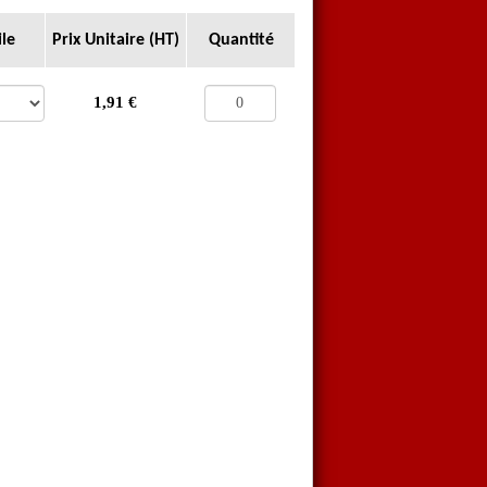
ile
Prix Unitaire (HT)
Quantité
1,91
€