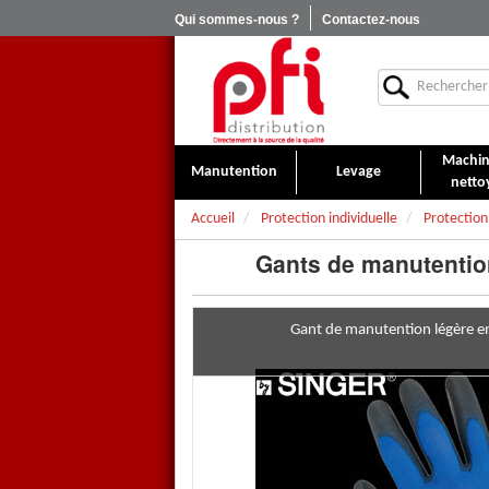
Qui sommes-nous ?
Contactez-nous
Machin
Manutention
Levage
netto
Accueil
Protection individuelle
Protection
Gants de manutentio
Gant de manutention légère e
Gants manutention fine NINJ
Les
Gants manutention fine 