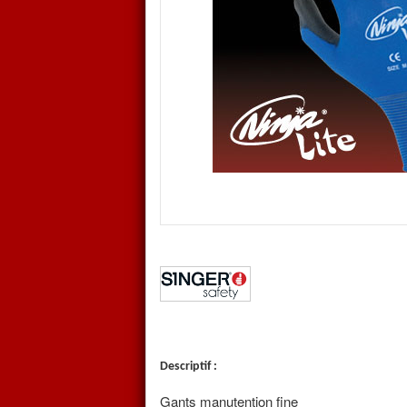
sont des gants de maîtrise ave
pièce (sans coutures) dont la 
polyuréthane, le dos n'est pas 
Ces gants ont très fins (jaug
permettant la manipulation fine 
De par leur conception ces ga
l'assemblage de petites pièces,
manipulation fine en milieu sec,
Taille 7, 8, 9 et 10
Descriptif :
Gants manutention fine