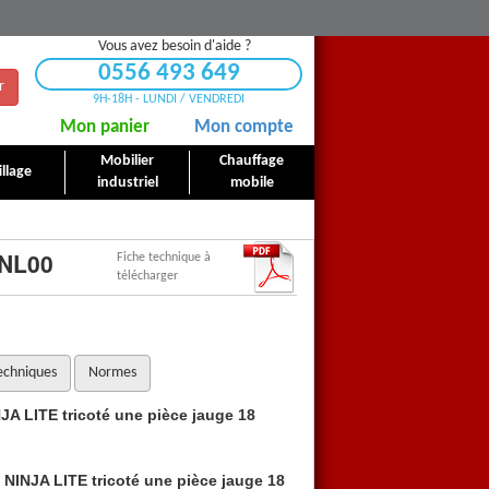
Vous avez besoin d'aide ?
0556 493 649
r
9H-18H - LUNDI / VENDREDI
Mon panier
Mon compte
Mobilier
Chauffage
llage
industriel
mobile
 NL00
Fiche technique à
télécharger
echniques
Normes
JA LITE tricoté une pièce jauge 18
Gants manutention fine NI
 NINJA LITE tricoté une pièce jauge 18
Les
Gants manutention fin