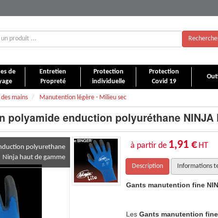
Recherche
es de
Entretien
Protection
Protection
Outi
yage
Propreté
individuelle
Covid 19
 des mains
Manutention légère - Milieu sec
n polyamide enduction polyuréthane NINJA
1,91 €
à partir de
HT
nduction polyurethane
Ninja haut de gamme
Description
Informations t
A LITE tricoté une pièce jauge 18
Gants manutention fine NIN
NINJA LITE tricoté une pièce jauge 18
Les
Gants manutention fine