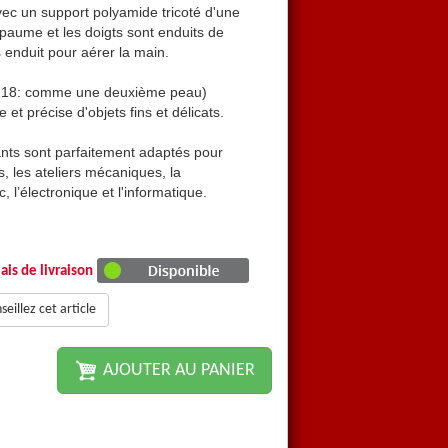
ec un support polyamide tricoté d'une
sont des gants de maîtrise a
 paume et les doigts sont enduits de
pièce (sans coutures) dont l
 enduit pour aérer la main.
polyuréthane, le dos n'est p
ge 18: comme une deuxième peau)
Ces gants ont très fins (ja
 et précise d'objets fins et délicats.
permettant la manipulation fin
ants sont parfaitement adaptés pour
De par leur conception ces 
, les ateliers mécaniques, la
l'assemblage de petites pièce
, l’électronique et l'informatique.
manipulation fine en milieu se
Taille 7, 8, 9 et 10
ais de livraison
eillez cet article
AJOUTER AU PANIER