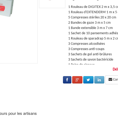
m
1 Rouleau de DIGITEX 2 m x 3,5 
cm
1 Rouleau d'EXTENDERM 1 m x 5
5 Compresses stériles 20 x 20 cm
2 Bandes de gaze 3 m x 5 cm
1 Bande extensible 3 m x 7 cm
 assortis
1 Sachet de 10 pansements adhésif
1 Rouleau de sparadrap 5 m x 2 
3 Compresses alcoolisées
3 Compresses anti-coups
3 Sachets de gel anti-brûlures
3 Sachets de savon bactéricide
1 Paire de ciseaux
Dél
1 Pince à échardes
4 Clips
Cons
2 Paires de gants vinyle
langue
1 Guide de premiers secours en 6
ande par amil ou appel télephonique (tarif
Détail et fiche technique sur d
appel local)
urs pour les artisans