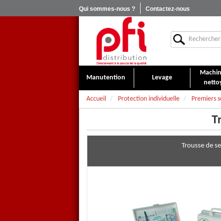
Qui sommes-nous ?
Contactez-nous
Machin
Manutention
Levage
netto
Accueil
Protection individuelle
Premiers s
T
Trousse de se
Trousses de premiers secours po
Ces
trousses de premiers secour
blessures aux doigts. Elles sont m
doigts en bande de gaze auto-adhési