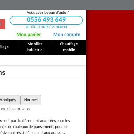
Vous avez besoin d'aide ?
0556 493 649
r
9H-18H - LUNDI / VENDREDI
Mon panier
Mon compte
Mobilier
Chauffage
llage
industriel
mobile
ns
echniques
Normes
our les artisans
Trousses de premiers secours 
rs
sont particulièrement adaptées pour les
Ces
trousses de premiers seco
munies de rouleaux de pansements pour les
blessures aux doigts. Elles sont
ive qui résiste à l'eau et aux graisses.
doigts en bande de gaze auto-adhé