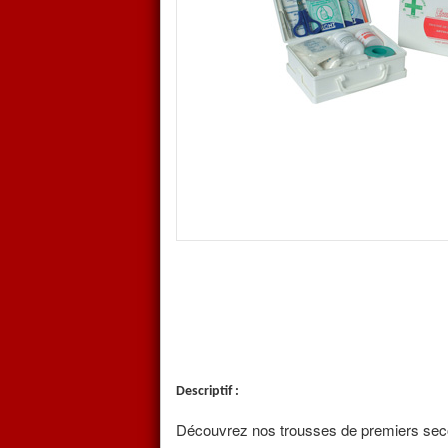
1 Rouleau de DIGITEX 2 m x 3,5 c
1 Rouleau d'EXTENDERM 1 m x 5 
5 Compresses stériles 20 x 20 cm
2 Bandes de gaze 3 m x 5 cm
1 Bande extensible 3 m x 7 cm
1 Sachet de 10 pansements adhésifs
1 Rouleau de sparadrap 5 m x 2 cm
3 Compresses alcoolisées
3 Compresses anti-coups
3 Sachets de gel anti-brûlures
3 Sachets de savon bactéricide
1 Paire de ciseaux
1 Pince à échardes
4 Clips
2 Paires de gants vinyle
1 Guide de premiers secours en 6 
Détail et fiche technique sur dem
appel local)
Descriptif :
Découvrez nos trousses de premiers seco