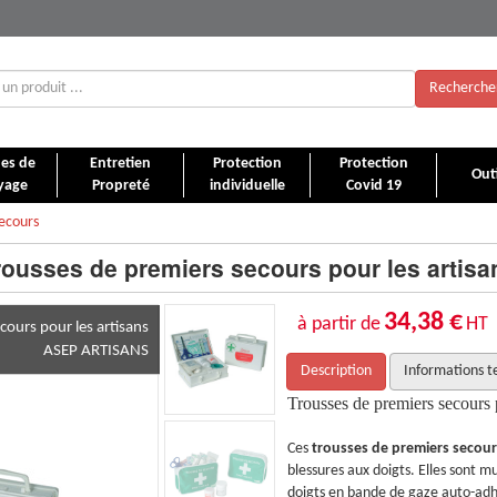
Recherche
es de
Entretien
Protection
Protection
Outi
yage
Propreté
individuelle
Covid 19
ecours
rousses de premiers secours pour les artisa
34,38 €
à partir de
HT
cours pour les artisans
ASEP ARTISANS
Description
Informations t
ur les artisans
Trousses de premiers secours p
s
sont particulièrement adaptées pour les
Ces
trousses de premiers secou
unies de rouleaux de pansements pour les
blessures aux doigts. Elles sont 
ve qui résiste à l'eau et aux graisses.
doigts en bande de gaze auto-adhés