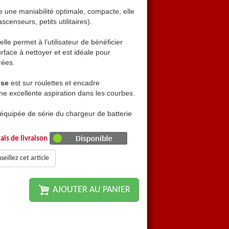
re une maniabilité optimale, compacte, elle
L'
autolaveuse Minny 16
of
scenseurs, petits utilitaires).
est facilement transportable (
 elle permet à l’utilisateur de bénéficier
Autolaveuse ergonomique
urface à nettoyer et est idéale pour
d’une grande visibilité de la 
rées.
l’entretien des zones encom
use
est sur roulettes et encadre
Le suceur de cette
autolav
ne excellente aspiration dans les courbes.
parfaitement la brosse pour 
équipée de série du chargeur de batterie
L'
autolaveuse Minny 16
est
embarqué.
ais de livraison
merciale Fimap
Télécharger la brochure co
eillez cet article
AJOUTER AU PANIER