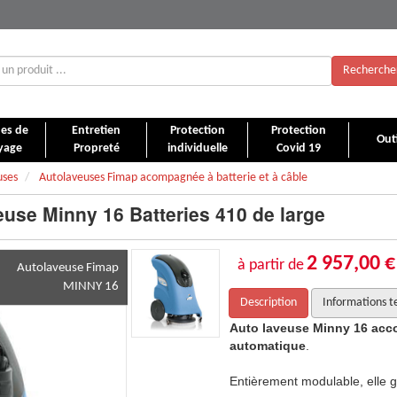
Recherche
es de
Entretien
Protection
Protection
Outi
yage
Propreté
individuelle
Covid 19
uses
Autolaveuses Fimap acompagnée à batterie et à câble
use Minny 16 Batteries 410 de large
2 957,00 €
à partir de
Autolaveuse Fimap
MINNY 16
Description
Informations t
ompagnée
à
traction semi-
Auto laveuse Minny 16 ac
automatique
.
rantit des gains de temps considérables.
Entièrement modulable, elle g