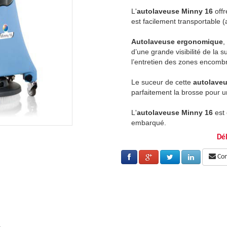
e une maniabilité optimale, compacte, elle
L'
autolaveuse Minny 16
off
censeurs, petits utilitaires).
est facilement transportable (a
elle permet à l’utilisateur de bénéficier
Autolaveuse ergonomique
,
rface à nettoyer et est idéale pour
d’une grande visibilité de la s
ées.
l’entretien des zones encomb
se
est sur roulettes et encadre
Le suceur de cette
autolave
e excellente aspiration dans les courbes.
parfaitement la brosse pour u
quipée de série du chargeur de batterie
L'
autolaveuse Minny 16
est 
embarqué.
Dél
erciale Fimap
Télécharger la brochure com
Cons
.