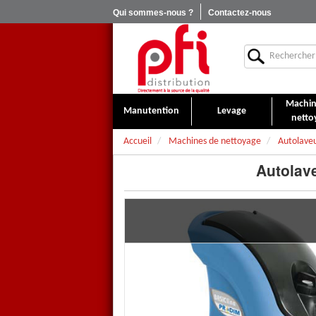
Qui sommes-nous ?
Contactez-nous
Machin
Manutention
Levage
netto
Accueil
Machines de nettoyage
Autolave
Autolave
Auto laveuse Minny 16 acc
automatique
.
Entièrement modulable, elle ga