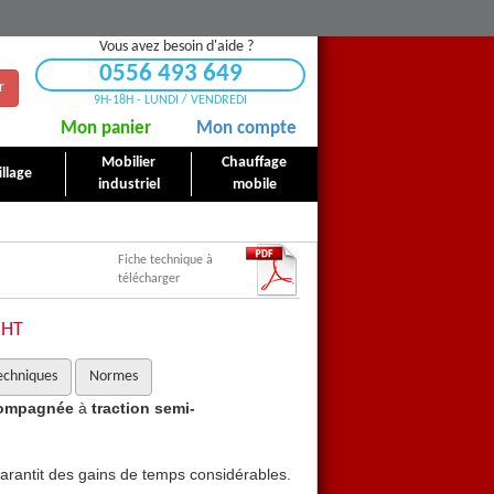
Vous avez besoin d'aide ?
0556 493 649
r
9H-18H - LUNDI / VENDREDI
Mon panier
Mon compte
Mobilier
Chauffage
llage
industriel
mobile
Fiche technique à
télécharger
HT
echniques
Normes
compagnée
à
traction semi-
Auto laveuse Minny 16 a
automatique
.
arantit des gains de temps considérables.
Entièrement modulable, elle 