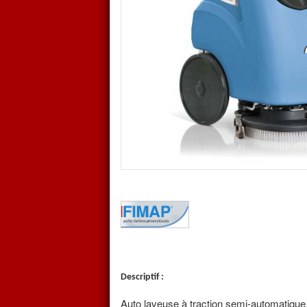
L'
autolaveuse Minny 16
offr
est facilement transportable (as
Autolaveuse ergonomique
, 
d’une grande visibilité de la su
l’entretien des zones encombr
Le suceur de cette
autolaveu
parfaitement la brosse pour un
L'
autolaveuse Minny 16
est é
embarqué.
Télécharger la brochure comm
Descriptif :
Auto laveuse à traction semi-automatique