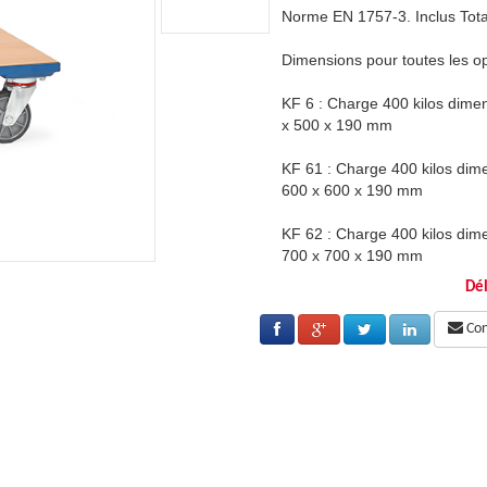
 Stop
Norme EN 1757-3. Inclus Tota
érations de manutention
Dimensions pour toutes les o
sions (Longueur x largeur x hauteur) 500
KF 6 : Charge 400 kilos dime
x 500 x 190 mm
nsions (Longueur x largeur x hauteur)
KF 61 : Charge 400 kilos dim
600 x 600 x 190 mm
nsions (Longueur x largeur x hauteur)
KF 62 : Charge 400 kilos dim
700 x 700 x 190 mm
Dél
Fabrication Allemande
Cons
Garantie 10 ans