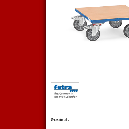
Norme EN 1757-3. Inclus Total
Dimensions pour toutes les op
KF 6 : Charge 400 kilos dimen
x 500 x 190 mm
KF 61 : Charge 400 kilos dime
600 x 600 x 190 mm
KF 62 : Charge 400 kilos dime
700 x 700 x 190 mm
Fabrication Allemande
Garantie 10 ans
Descriptif :