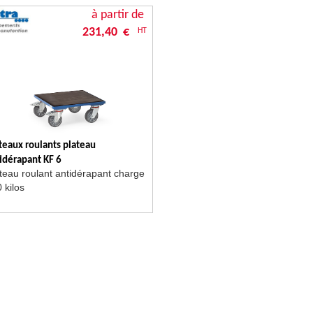
à partir de
231,40 €
HT
teaux roulants plateau
idérapant KF 6
teau roulant antidérapant charge
 kilos