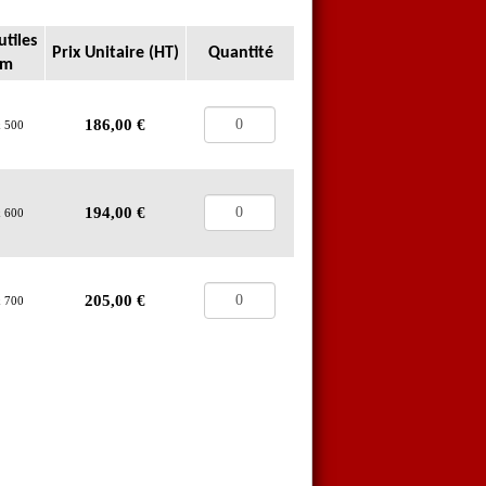
utiles
Prix Unitaire (HT)
Quantité
m
186,00
€
x 500
194,00
€
x 600
205,00
€
x 700