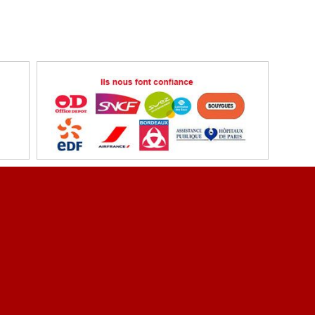
ent sécurisé
Référencez vous
ons légales
Conditions et tarification de transport
ir partenaire - Echange de liens
Plan du site
ute
Grands Comptes
EDURE ET FRAIS A L'EXPORT
Politique de promotions
Site réalisé par Web Entreprise