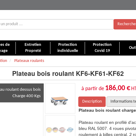
Recherche
es de
Entretien
Protection
Protection
Outi
yage
Propreté
individuelle
Covid 19
tion
Plateaux roulants
Plateau bois roulant KF6-KF61-KF62
186,00 €
à partir de
H
eau roulant dessus bois
Charge 400 Kgs
Description
Informations t
400 kilos
Plateau bois roulant charge
ier avec plateau bois, revêtement époxy
Plateau roulant en profilé d'
antes à bandage TPE 125 x 32, moyeu à
bleu RAL 5007. 4 roues pivo
roues avec freins conformément à la
roulement à billes central. 2