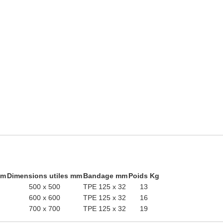
mm
Dimensions utiles mm
Bandage mm
Poids Kg
500 x 500
TPE 125 x 32
13
600 x 600
TPE 125 x 32
16
700 x 700
TPE 125 x 32
19