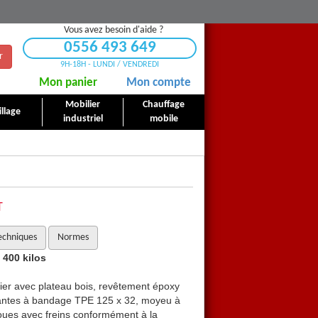
Vous avez besoin d'aide ?
0556 493 649
r
9H-18H - LUNDI / VENDREDI
Mon panier
Mon compte
Mobilier
Chauffage
llage
industriel
mobile
T
echniques
Normes
 400 kilos
Plateau bois roulant charg
acier avec plateau bois, revêtement époxy
Plateau roulant en profilé d
tantes à bandage TPE 125 x 32, moyeu à
bleu RAL 5007. 4 roues piv
 roues avec freins conformément à la
roulement à billes central. 