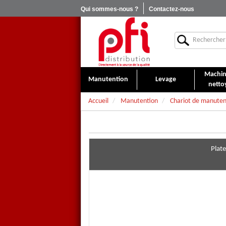
Qui sommes-nous ?
Contactez-nous
Machin
Manutention
Levage
netto
Accueil
Manutention
Chariot de manuten
Plat
Plateau bois roulant charge 
Plateau roulant en profilé d'ac
bleu RAL 5007. 4 roues pivot
roulement à billes central. 2 