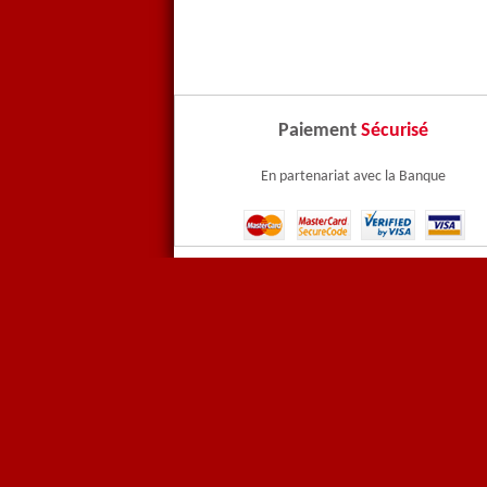
Paiement
Sécurisé
En partenariat avec la Banque
Contactez-nous
Paiem
CNIL
Menti
Vidéos - Les Pubs PFI
Deven
Commandez un échantillon !
Recr
Fournitures Industrielles
PROC