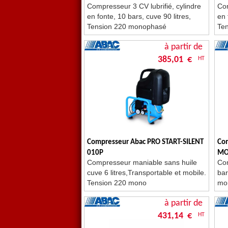
Compresseur 3 CV lubrifié, cylindre
Com
en fonte, 10 bars, cuve 90 litres,
en 
Tension 220 monophasé
Te
à partir de
385,01 €
HT
Compresseur Abac PRO START-SILENT
Co
010P
MO
Compresseur maniable sans huile
Com
cuve 6 litres,Transportable et mobile.
bar
Tension 220 mono
mo
à partir de
431,14 €
HT