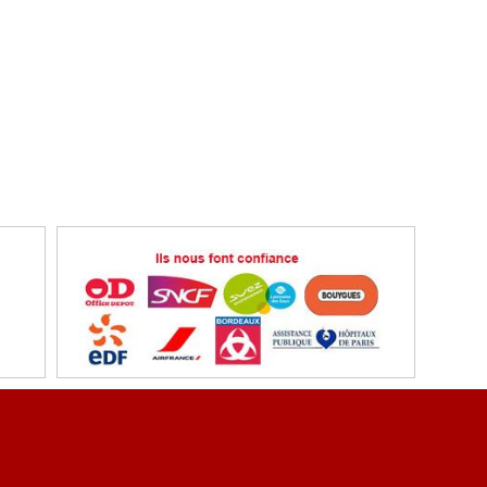
ent sécurisé
Référencez vous
ons légales
Conditions et tarification de transport