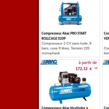
Compresseur Abac PRO START
Co
ROLLCAGE 020P
VE
Compresseur 2 CV sans huile, 8
bars, cuve 9 litres, Tension 220
Com
monophasé
bar
22
à partir de
172,12 €
HT
Compresseur Abac bicylindre à
Com