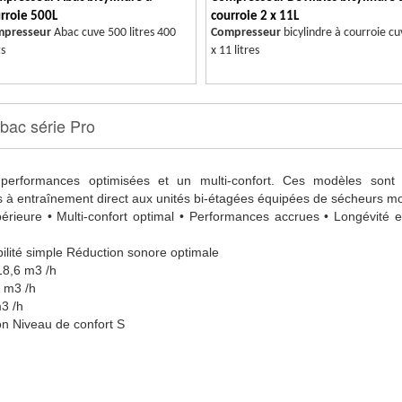
rroie 500L
courroie 2 x 11L
mpresseur
Abac cuve 500 litres 400
Compresseur
bicylindre à courroie cu
ts
x 11 litres
bac série Pro
s performances optimisées et un multi-confort. Ces modèles sont 
s à entraînement direct aux unités bi-étagées équipées de sécheurs mon
périeure • Multi-confort optimal • Performances accrues • Longévité e
bilité simple Réduction sonore optimale
 18,6 m3 /h
4 m3 /h
m3 /h
ion Niveau de confort S