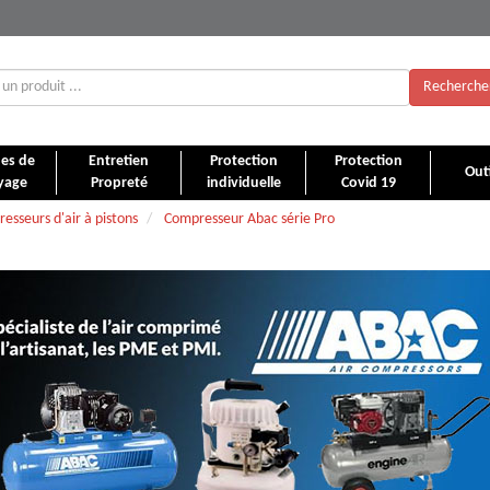
Recherche
es de
Entretien
Protection
Protection
Outi
yage
Propreté
individuelle
Covid 19
esseurs d'air à pistons
Compresseur Abac série Pro