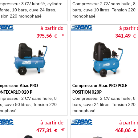
presseur 3 CV lubrifié, cylindre
Compresseur 2 CV sans huile, 8
fonte, 10 bars, cuve 24 litres,
bars, cuve 10 litres, Tension 220
nsion 220 monophasé
monophasé
à partir de
à partir 
395,56 €
341,49 €
HT
mpresseur Abac PRO
Compresseur Abac PRO POLE
NTECARLO 020 P
POSITION 020P
presseur 2 CV sans huile, 8
Compresseur 2 CV sans huile, 8
s, cuve 50 litres, Tension 220
bars, cuve 24 litres, Tension 220
nophasé
monophasé
à partir de
à partir 
477,31 €
468,06 €
HT