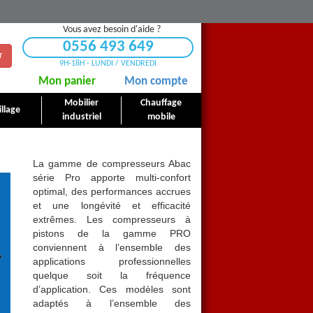
Vous avez besoin d'aide ?
0556 493 649
r
9H-18H - LUNDI / VENDREDI
Mon panier
Mon compte
Mobilier
Chauffage
llage
industriel
mobile
La gamme de compresseurs Abac
série Pro apporte mul
ti-confort
optimal, des performances accrues
et une longévité et efficacité
Compresseur Abac série Pro
extrêmes. Les compresseurs à
pistons de la gamme PRO
Abac la gamme professionnelle
conviennent à l’ensemble des
applications professionnelles
quelque soit la fréquence
d’application. Ces modèles sont
adaptés à l’ensemble des