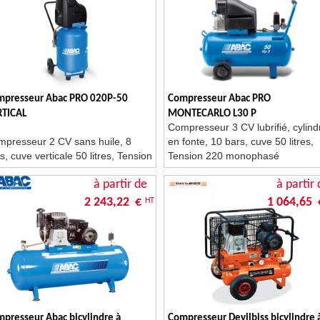
mpresseur Abac PRO 020P-50
Compresseur Abac PRO
RTICAL
MONTECARLO L30 P
Compresseur 3 CV lubrifié, cylind
presseur 2 CV sans huile, 8
en fonte, 10 bars, cuve 50 litres,
s, cuve verticale 50 litres, Tension
Tension 220 monophasé
0 monophasé
à partir de
à partir 
2 243,22 €
1 064,65 
HT
presseur Abac bicylindre à
Compresseur Devilbiss bicylindre 