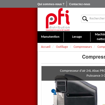
Qui sommes-nous ?
Contactez-nous
Machin
Manutention
Levage
netto
Accueil
Outillage
Compresseurs
Compr
Compress
Compresseur d'air 24L Abac P
Puissance 3 
Compresseur Abac PRO POL
Cette nouvelle gamme
ABAC S
efficacité, fiabilité et confort po