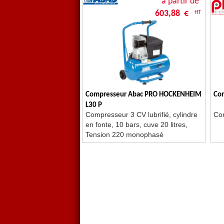
à partir de
603,88 €
HT
Compresseur Abac PRO HOCKENHEIM
Com
L30 P
Compresseur 3 CV lubrifié, cylindre
Com
en fonte, 10 bars, cuve 20 litres,
Tension 220 monophasé