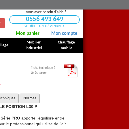
Vous avez besoin d'aide ?
0556 493 649
r
9H-18H - LUNDI / VENDREDI
Mon panier
Mon compte
Mobilier
Chauffage
llage
industriel
mobile
Fiche technique à
télécharger
T
echniques
Normes
LE POSITION L30 P
Compresseur Abac PRO P
Série PRO
apporte l’équilibre entre
Cette nouvelle gamme
ABAC
pour le professionnel qui utilise de l'air
efficacité, fiabilité et confort