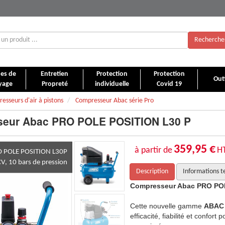
Recherche
es de
Entretien
Protection
Protection
Outi
yage
Propreté
individuelle
Covid 19
esseurs d'air à pistons
Compresseur Abac série Pro
eur Abac PRO POLE POSITION L30 P
359,95 €
à partir de
H
RO POLE POSITION L30P
CV, 10 bars de pression
Description
Informations t
E POSITION L30 P
Compresseur Abac PRO PO
érie PRO
apporte l’équilibre entre
Cette nouvelle gamme
ABAC 
ur le professionnel qui utilise de l'air
efficacité, fiabilité et confort 