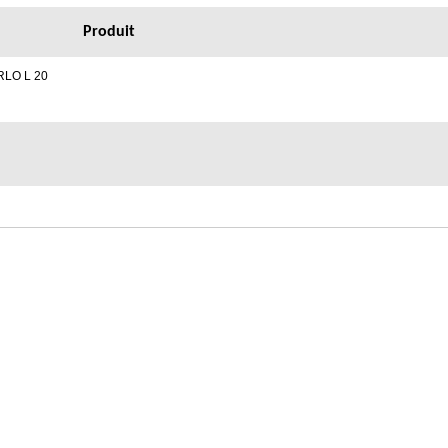
Produit
RLO L 20