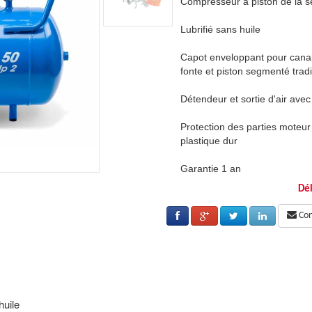
ie Line
Compresseur à piston de la sé
Lubrifié sans huile
r l'air de refroidissement . Cylindre en
Capot enveloppant pour canalis
ionnel
fonte et piston segmenté tradi
raccord rapide multiprofil . 100% mobile
Détendeur et sortie d'air avec
 et compresseur par une coque en
Protection des parties moteu
plastique dur
Garantie 1 an
Dél
seur
Retour à la catégorie
Compre
Cons
huile