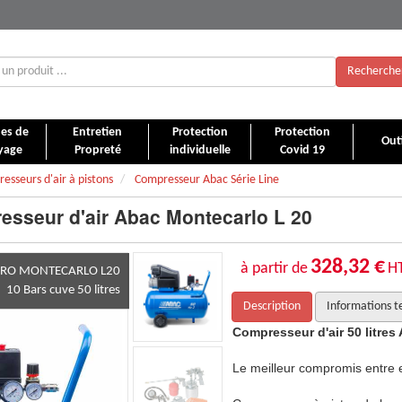
Recherche
es de
Entretien
Protection
Protection
Outi
yage
Propreté
individuelle
Covid 19
esseurs d'air à pistons
Compresseur Abac Série Line
sseur d'air Abac Montecarlo L 20
328,32 €
à partir de
H
ac PRO MONTECARLO L20
10 Bars cuve 50 litres
Description
Informations t
s Abac MONTECARLO L 20
Compresseur d'air 50 litr
ficacité et économie
Le meilleur compromis entre e