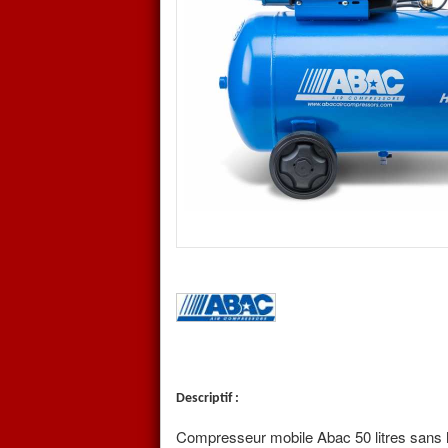
Compresseur à piston de la sér
Lubrifié sans huile
Capot enveloppant pour canalise
fonte et piston segmenté tradit
Détendeur et sortie d'air avec 
Protection des parties moteur
plastique dur
Garantie 1 an
Retour à la catégorie
Compres
Descriptif :
Compresseur mobile Abac 50 litres sans 