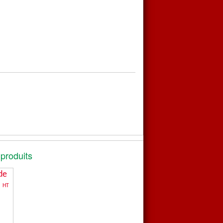
 produits
de
HT