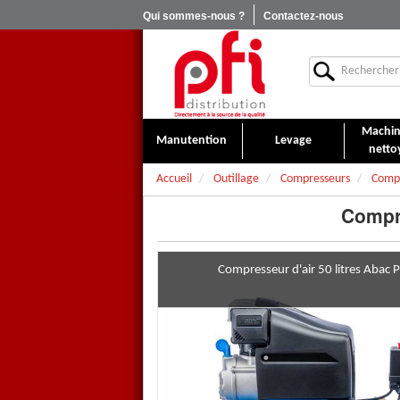
Qui sommes-nous ?
Contactez-nous
Machin
Manutention
Levage
netto
Accueil
Outillage
Compresseurs
Compr
Compre
Compresseur d'air 50 litres Ab
Compresseur d'air 50 litre
Le meilleur compromis entre ef