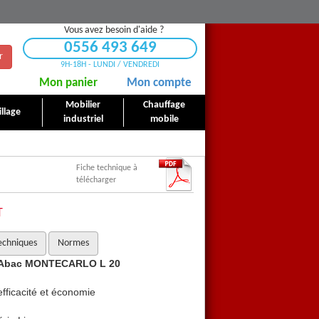
Vous avez besoin d'aide ?
0556 493 649
r
9H-18H - LUNDI / VENDREDI
Mon panier
Mon compte
Mobilier
Chauffage
llage
industriel
mobile
Fiche technique à
télécharger
T
echniques
Normes
es Abac MONTECARLO L 20
Compresseur d'air 50 lit
fficacité et économie
Le meilleur compromis entre 