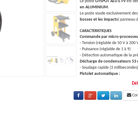
ié au
redressage carrosseries d’automobiles
Le poste
GYSPOT ALU E FV
est dé
en ALUMINIUM
.
goujons M4 qui permettent d’
éliminer les
Le poste soude exclusivement des
 porte, capot etc…)
sans dégarnissage
.
bosses et les impacts
( panneau 
CARACTERISTIQUES
Commande par micro-processe
· Tension (réglable de 50 V à 200 
· Puissance (réglable de 1 à 9)
sence du goujon
· Détection automatique de la pr
liFarads :
Décharge de condensateurs 53 mi
· Soudage rapide (3 millisecondes)
Pistolet automatique :
 le soudage est déclenché automatiquement
· Le pistolet n’a pas de gâchett
Dél
stolet
lorsque l’emboutcoulisse dans le p
Cons
entation comprise entre 85 et 265 V. Grâce à
Fonctionne sous une tension d’al
ible voltage»de dernière génération, le
son alimentation à découpage «fle
té sur une prise 230V-2A ou 110V-5A.
GYSPOT ALU E FV
peut être conne
tre les surtensions du secteur jusqu’à 400V
Le GYSPOT ALU E FV est protégé c
Fabriqué en France