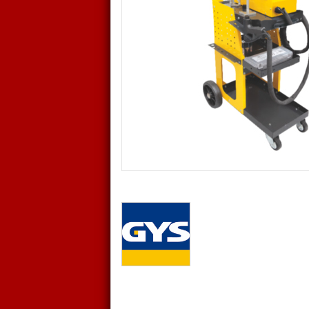
Le poste
GYSPOT ALU E FV
est déd
en ALUMINIUM
.
Le poste soude exclusivement des 
bosses et les impacts
( panneau de
CARACTERISTIQUES
Commande par micro-processeur
· Tension (réglable de 50 V à 200 V)
· Puissance (réglable de 1 à 9)
· Détection automatique de la pré
Décharge de condensateurs 53 mil
· Soudage rapide (3 millisecondes)
Pistolet automatique :
· Le pistolet n’a pas de gâchette,
lorsque l’emboutcoulisse dans le pi
Fonctionne sous une tension d’alim
son alimentation à découpage «flex
GYSPOT ALU E FV
peut être connec
Le GYSPOT ALU E FV est protégé con
Fabriqué en France