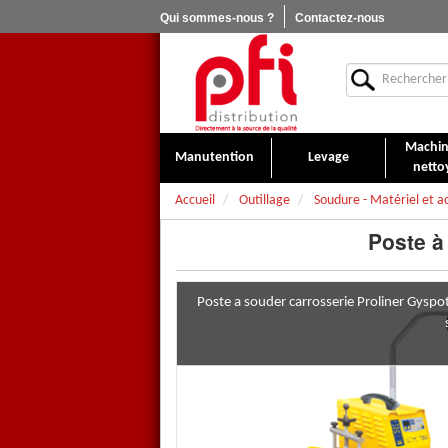
Qui sommes-nous ?
Contactez-nous
Machin
Manutention
Levage
netto
Accueil
Outillage
Soudure - Matériel et a
Poste à
Poste a souder carrosserie Proliner Gyspo
Poste à souder carrosserie G
Soudage des goujons M4 par dé