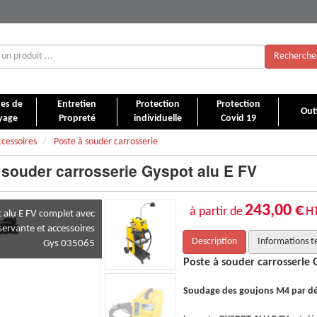
Recherche
es de
Entretien
Protection
Protection
Outi
yage
Propreté
individuelle
Covid 19
ccessoires
Poste à souder carrosserie
 souder carrosserie Gyspot alu E FV
243,00 €
à partir de
H
t alu E FV complet avec
servante et accessoires
Description
Informations t
Gys 035065
yspot alu E FV
Poste à souder carrosserie 
charge de condensateurs
Soudage des goujons M4 par d